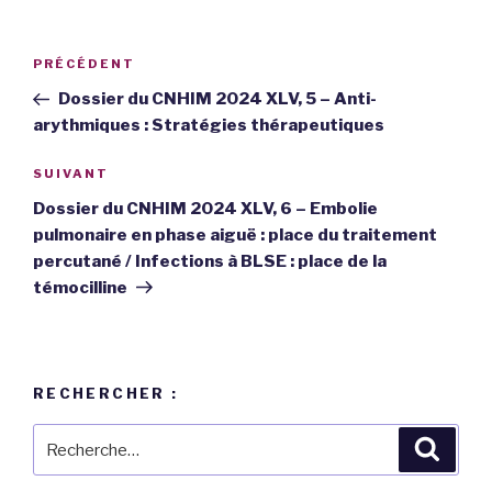
Navigation
PRÉCÉDENT
Article
de
précédent
Dossier du CNHIM 2024 XLV, 5 – Anti-
l’article
arythmiques : Stratégies thérapeutiques
SUIVANT
Article
suivant
Dossier du CNHIM 2024 XLV, 6 – Embolie
pulmonaire en phase aiguë : place du traitement
percutané / Infections à BLSE : place de la
témocilline
RECHERCHER :
Recherche
Reche
pour
: