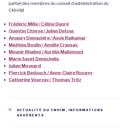
partiel des membres du conseil d’administration du
CNHIM
Frédéric Mille / Céline Dupré
Quentin Citerne / Julien Detour
Amaury Demazière / Asok Rajkumar
Mathieu Boulin / Amélie Cransac
Mounir Rhalimi / Aurélie Mallemont
Marie Savet Demichelis
Julien Moynard
Pierrick Bedouch / Anne-Claire Rougny
Catherine Vourzay / Thomas Tritz
CATÉGORIES
ACTUALITÉ DU CNHIM
,
INFORMATIONS
ADHÉRENTS