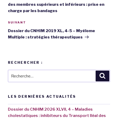
l’article
des membres supérieurs et inférieurs : prise en
charge par les bandages
SUIVANT
Article
suivant
Dossier du CNHIM 2019 XL, 4-5 – Myélome
Multiple : stratégies thérapeutiques
RECHERCHER :
Recherche
Reche
pour
:
LES DERNIÈRES ACTUALITÉS
Dossier du CNHIM 2026 XLVII, 4 – Maladies
cholestatiques : inhibiteurs du Transport Iléal des