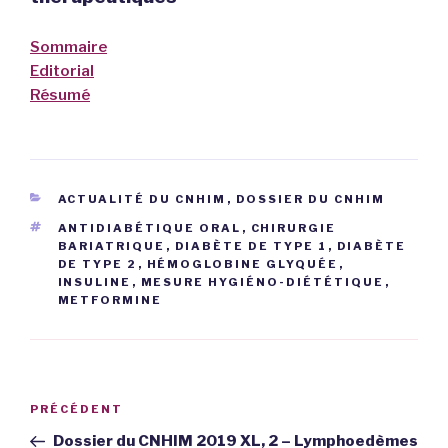
Sommaire
Editorial
Résumé
CATÉGORIES
ACTUALITÉ DU CNHIM
,
DOSSIER DU CNHIM
ÉTIQUETTES
ANTIDIABÉTIQUE ORAL
,
CHIRURGIE
BARIATRIQUE
,
DIABÈTE DE TYPE 1
,
DIABÈTE
DE TYPE 2
,
HÉMOGLOBINE GLYQUÉE
,
INSULINE
,
MESURE HYGIÉNO-DIÉTÉTIQUE
,
METFORMINE
Navigation
PRÉCÉDENT
Article
de
précédent
Dossier du CNHIM 2019 XL, 2 – Lymphoedèmes