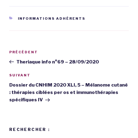
CATÉGORIES
INFORMATIONS ADHÉRENTS
Navigation
PRÉCÉDENT
Article
de
précédent
Theriaque info n°69 – 28/09/2020
l’article
SUIVANT
Article
suivant
Dossier du CNHIM 2020 XLI, 5 – Mélanome cutané
: thérapies ciblées per os et immunothérapies
spécifiques IV
RECHERCHER :