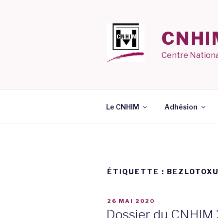
Aller
au
contenu
CNHI
principal
Centre Nationa
Le CNHIM
Adhésion
ÉTIQUETTE :
BEZLOTOX
PUBLIÉ
26 MAI 2020
LE
Dossier du CNHIM 