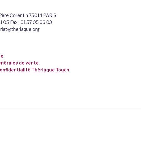
 Père Corentin 75014 PARIS
51 05 Fax : 01 57 05 96 03
ariat@theriaque.org
le
énérales de vente
confidentialité Thériaque Touch