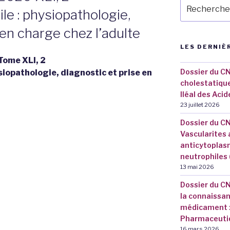
Recherche
cile : physiopathologie,
pour
:
 en charge chez l’adulte
LES DERNIÈ
Tome XLI, 2
Dossier du CN
ysiopathologie, diagnostic et prise en
cholestatique
Iléal des Acid
23 juillet 2026
Dossier du CN
Vascularites 
anticytoplas
neutrophiles 
13 mai 2026
Dossier du CN
la connaissan
médicament : 
Pharmaceutiq
16 mars 2026