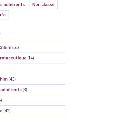
ns adhérents
Non classé
nfo
S
 Cnhim
(51)
armaceutique
(14)
nhim
(43)
 adhérents
(3)
6)
fo
(42)