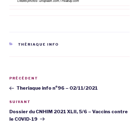
Crédits photos : unsplash.com / Pixabay.com
CATÉGORIES
THÉRIAQUE INFO
Navigation
PRÉCÉDENT
Article
de
précédent
Theriaque info n°96 – 02/11/2021
l’article
SUIVANT
Article
suivant
Dossier du CNHIM 2021 XLII, 5/6 – Vaccins contre
le COVID-19