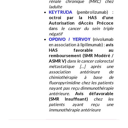
rénale chronique (MRC) chez
ladulte
KEYTRUDA
(pembrolizumab) :
octroi par la HAS d'une
Autorisation dAccès Précoce
dans
le cancer du sein triple
négatif
(nivolumab
OPDIVO / YERVOY
en association à lipilimumab) :
avis
HAS favorable au
remboursement (SMR Modéré /
ASMR V)
dans le cancer colorectal
métastatique […] après une
association antérieure de
chimiothérapie à base de
fluoropyrimidine chez les patients
nayant pas reçu dimmunothérapie
antérieure.
Avis défavorable
(SMR Insuffisant)
chez les
patients ayant reçu une
immunothérapie antérieure