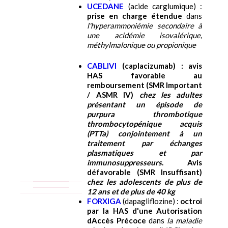
UCEDANE
(acide carglumique) :
prise en charge étendue
dans
l'hyperammoniémie secondaire à
une acidémie isovalérique,
méthylmalonique ou propionique
CABLIVI
(caplacizumab) :
avis
HAS favorable
au
remboursement
(SMR Important
/ ASMR IV
)
chez les adultes
présentant un épisode de
purpura thrombotique
thrombocytopénique acquis
(PTTa) conjointement à un
traitement par échanges
plasmatiques et par
immunosuppresseurs
.
Avis
défavorable
(
SMR Insuffisant
)
chez les adolescents de plus de
12 ans et de plus de 40 kg
FORXIGA
(dapagliflozine) :
octroi
par la HAS
d'une
Autorisation
dAccès Précoce
dans
la maladie