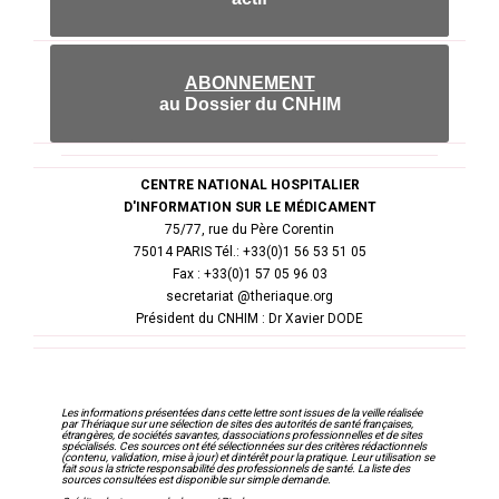
ABONNEMENT
au Dossier du CNHIM
CENTRE NATIONAL HOSPITALIER
D'INFORMATION SUR LE MÉDICAMENT
75/77, rue du Père Corentin
75014 PARIS Tél.: +33(0)1 56 53 51 05
Fax : +33(0)1 57 05 96 03
secretariat @theriaque.org
Président du CNHIM : Dr Xavier DODE
Les informations présentées dans cette lettre sont issues de la veille réalisée
par Thériaque sur une sélection de sites des autorités de santé françaises,
étrangères, de sociétés savantes, dassociations professionnelles et de sites
spécialisés. Ces sources ont été sélectionnées sur des critères rédactionnels
(contenu, validation, mise à jour) et dintérêt pour la pratique. Leur utilisation se
fait sous la stricte responsabilité des professionnels de santé. La liste des
sources consultées est disponible sur simple demande.